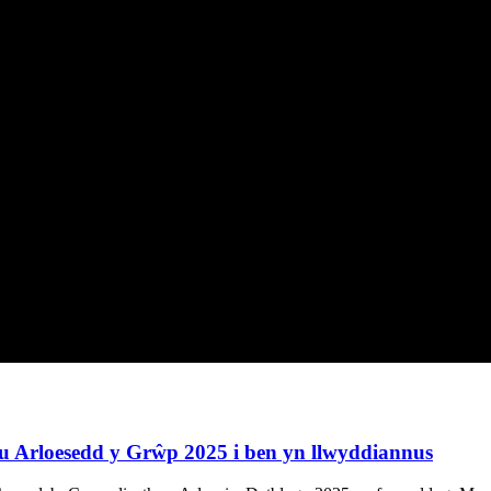
 Arloesedd y Grŵp 2025 i ben yn llwyddiannus