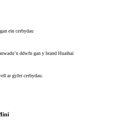
 gan ein cerbydau
lanwadu’n ddwfn gan y brand Huaihai
ell ar gyfer cerbydau.
ini