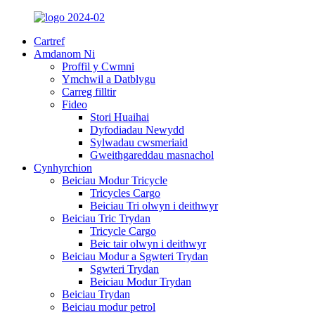
Cartref
Amdanom Ni
Proffil y Cwmni
Ymchwil a Datblygu
Carreg filltir
Fideo
Stori Huaihai
Dyfodiadau Newydd
Sylwadau cwsmeriaid
Gweithgareddau masnachol
Cynhyrchion
Beiciau Modur Tricycle
Tricycles Cargo
Beiciau Tri olwyn i deithwyr
Beiciau Tric Trydan
Tricycle Cargo
Beic tair olwyn i deithwyr
Beiciau Modur a Sgwteri Trydan
Sgwteri Trydan
Beiciau Modur Trydan
Beiciau Trydan
Beiciau modur petrol