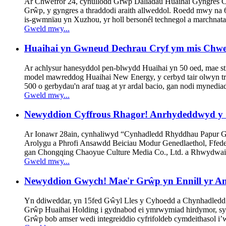
Ar Chwefror 24, cynullodd Grŵp Daliadau Huaihai Gyngres C
Grŵp, y gyngres a thraddodi araith allweddol. Roedd mwy na 6
is-gwmnïau yn Xuzhou, yr holl bersonél technegol a marchnata
Gweld mwy...
Huaihai yn Gwneud Dechrau Cryf ym mis Chwef
Ar achlysur hanesyddol pen-blwydd Huaihai yn 50 oed, mae str
model mawreddog Huaihai New Energy, y cerbyd tair olwyn t
500 o gerbydau'n araf tuag at yr ardal bacio, gan nodi mynedi
Gweld mwy...
Newyddion Cyffrous Rhagor! Anrhydeddwyd y Cad
Ar Ionawr 28ain, cynhaliwyd “Cynhadledd Rhyddhau Papur 
Arolygu a Phrofi Ansawdd Beiciau Modur Genedlaethol, Ffed
gan Chongqing Chaoyue Culture Media Co., Ltd. a Rhwydwai
Gweld mwy...
Newyddion Gwych! Mae'r Grŵp yn Ennill yr An
Yn ddiweddar, yn 15fed Gŵyl Lles y Cyhoedd a Chynhadledd
Grŵp Huaihai Holding i gydnabod ei ymrwymiad hirdymor, syste
Grŵp bob amser wedi integreiddio cyfrifoldeb cymdeithasol i’w