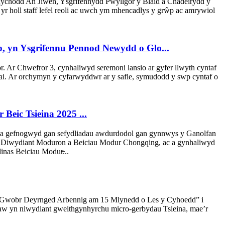
ychodd An Jiwen, Ysgrifennydd Pwyllgor y Blaid a Chadeirydd y
yr holl staff lefel reoli ac uwch ym mhencadlys y grŵp ac amrywiol
 yn Ysgrifennu Pennod Newydd o Glo...
. Ar Chwefror 3, cynhaliwyd seremoni lansio ar gyfer llwyth cyntaf
 Ar orchymyn y cyfarwyddwr ar y safle, symudodd y swp cyntaf o
eic Tsieina 2025 ...
 gefnogwyd gan sefydliadau awdurdodol gan gynnwys y Ganolfan
s Diwydiant Moduron a Beiciau Modur Chongqing, ac a gynhaliwyd
as Beiciau Modur̶...
 “Gwobr Deyrnged Arbennig am 15 Mlynedd o Les y Cyhoedd” i
llaw yn niwydiant gweithgynhyrchu micro-gerbydau Tsieina, mae’r