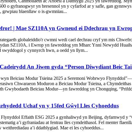
rynodeb, Canmoliaeth ac Arloesi a Datblygu 2025 yn fawreddog. Myn
00 o gyfranogwyr yn bresennol yn y cyfarfod ar y safle, gan gynnwys 
, grwpiau blaenllaw o is-gwmnïau...
ror! | Mae SZ110A yn Gwneud ei Ddechrau yn Ewrop,
ategaeth globaleiddio'r cwmni wedi cael dechrau cryf ym mis Chwefror
rydan SZ110A, i Ewrop yn fawreddog ym Mharc Ynni Newydd Huaihai.
ad swyddogol y cynnyrch hwn, a oedd yn llym...
eirydd An Jiwen gyda “Person Diwydiant Beic Tair B
Gwyn Beiciau Modur Tsieina 2025 a Seremoni Wobrwyo Flynyddol”—a
erasiwn Chwaraeon Moduron a Beiciau Modur Tsieina, a Chymdeitha
th Gwybodaeth Beiciau Modur—yn fawreddog yn Chongqing, “Prifddin
rhydedd Uchaf yn y 15fed Gŵyl Lles Cyhoeddus
 Flynyddol Effaith ESG 2025 a gynhaliwyd yn Beijing, dyfarnwyd y
matig a’i gyfraniadau at fentrau lles cymdeithasol. Fel menter flaen
 weithrediadau a’i ddatblygiad. Mae ei les cyhoeddus...