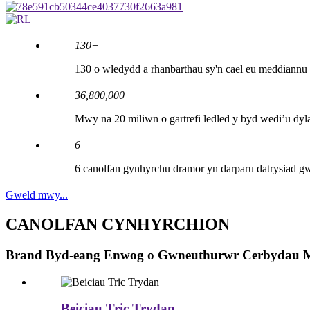
130
+
130 o wledydd a rhanbarthau sy'n cael eu meddiannu
36
,
800
,
000
Mwy na 20 miliwn o gartrefi ledled y byd wedi’u dy
6
6 canolfan gynhyrchu dramor yn darparu datrysiad gw
Gweld mwy...
CANOLFAN CYNHYRCHION
Brand Byd-eang Enwog o Gwneuthurwr Cerbydau M
Beiciau Tric Trydan