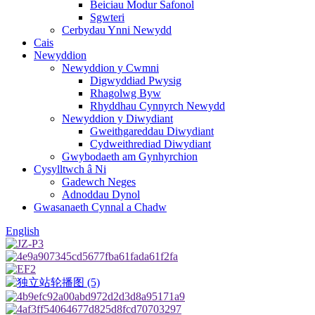
Beiciau Modur Safonol
Sgwteri
Cerbydau Ynni Newydd
Cais
Newyddion
Newyddion y Cwmni
Digwyddiad Pwysig
Rhagolwg Byw
Rhyddhau Cynnyrch Newydd
Newyddion y Diwydiant
Gweithgareddau Diwydiant
Cydweithrediad Diwydiant
Gwybodaeth am Gynhyrchion
Cysylltwch â Ni
Gadewch Neges
Adnoddau Dynol
Gwasanaeth Cynnal a Chadw
English