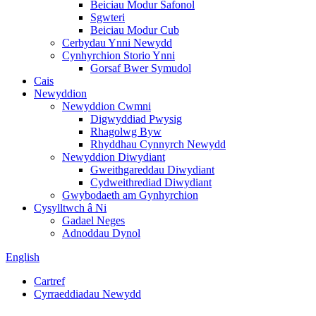
Beiciau Modur Safonol
Sgwteri
Beiciau Modur Cub
Cerbydau Ynni Newydd
Cynhyrchion Storio Ynni
Gorsaf Bwer Symudol
Cais
Newyddion
Newyddion Cwmni
Digwyddiad Pwysig
Rhagolwg Byw
Rhyddhau Cynnyrch Newydd
Newyddion Diwydiant
Gweithgareddau Diwydiant
Cydweithrediad Diwydiant
Gwybodaeth am Gynhyrchion
Cysylltwch â Ni
Gadael Neges
Adnoddau Dynol
English
Cartref
Cyrraeddiadau Newydd