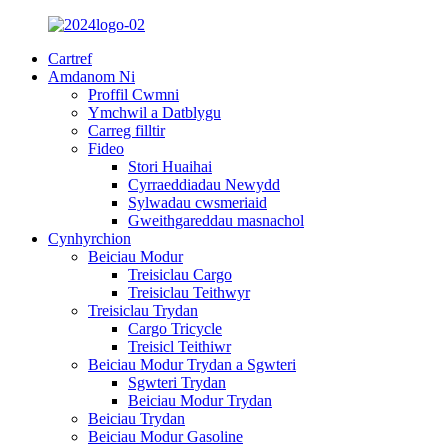
Cartref
Amdanom Ni
Proffil Cwmni
Ymchwil a Datblygu
Carreg filltir
Fideo
Stori Huaihai
Cyrraeddiadau Newydd
Sylwadau cwsmeriaid
Gweithgareddau masnachol
Cynhyrchion
Beiciau Modur
Treisiclau Cargo
Treisiclau Teithwyr
Treisiclau Trydan
Cargo Tricycle
Treisicl Teithiwr
Beiciau Modur Trydan a Sgwteri
Sgwteri Trydan
Beiciau Modur Trydan
Beiciau Trydan
Beiciau Modur Gasoline