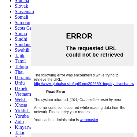
Sinhala
Slovak
Slovenian
Somali
Samoan
Scots Gaelic
Shona
Sindhi
Sundanese
Swahili
Tajik
Tamil
Telugu
Thai
Ukrainian
Urdu
Uzbek
Vietnamese
Welsh
Xhosa
Yiddish
Yoruba
Zulu
Kinyarwanda
Tatar