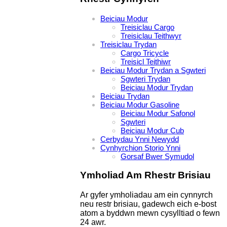
Beiciau Modur
Treisiclau Cargo
Treisiclau Teithwyr
Treisiclau Trydan
Cargo Tricycle
Treisicl Teithiwr
Beiciau Modur Trydan a Sgwteri
Sgwteri Trydan
Beiciau Modur Trydan
Beiciau Trydan
Beiciau Modur Gasoline
Beiciau Modur Safonol
Sgwteri
Beiciau Modur Cub
Cerbydau Ynni Newydd
Cynhyrchion Storio Ynni
Gorsaf Bwer Symudol
Ymholiad Am Rhestr Brisiau
Ar gyfer ymholiadau am ein cynnyrch
neu restr brisiau, gadewch eich e-bost
atom a byddwn mewn cysylltiad o fewn
24 awr.