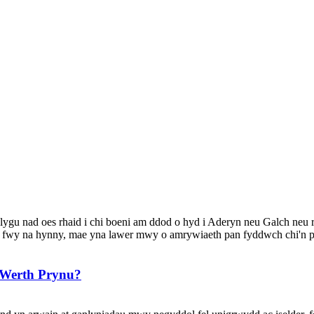
ygu nad oes rhaid i chi boeni am ddod o hyd i Aderyn neu Galch neu ryw
 fwy na hynny, mae yna lawer mwy o amrywiaeth pan fyddwch chi'n pe
 Werth Prynu?