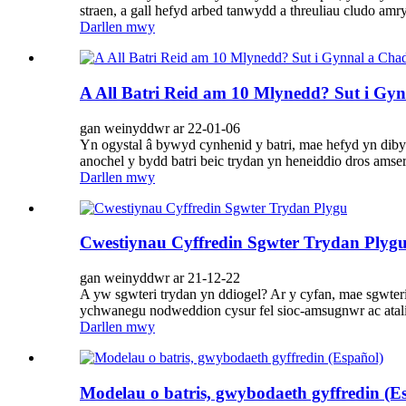
straen, a gall hefyd arbed tanwydd a threuliau cludo amr
Darllen mwy
A All Batri Reid am 10 Mlynedd? Sut i Gy
gan weinyddwr ar 22-01-06
Yn ogystal â bywyd cynhenid ​​y batri, mae hefyd yn di
anochel y bydd batri beic trydan yn heneiddio dros amser
Darllen mwy
Cwestiynau Cyffredin Sgwter Trydan Plyg
gan weinyddwr ar 21-12-22
A yw sgwteri trydan yn ddiogel? Ar y cyfan, mae sgwteri
ychwanegu nodweddion cysur fel sioc-amsugnwr ac ataliad 
Darllen mwy
Modelau o batris, gwybodaeth gyffredin (E