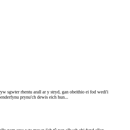
 sgwter rhentu arall ar y stryd, gan obeithio ei fod wedi'i
nderfynu prynu'ch dewis eich hun...