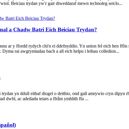
ywiol. Beiciau trydan yw'r gair diweddaraf mewn technoleg seiclo...
nnal a Chadw Batri Eich Beiciau Trydan?
bynnu ar y ffordd rydych chi'n ei ddefnyddio. Yn union fel eich hen 
. Dyma rai awgrymiadau bach a all eich helpu i leihau colledion...
u
 trydan yn ddull eithaf diogel o deithio, ond gall amrywio cryn dipyn
dwbl, ac adeiladu teiars a ffrâm ymhlith ffa ...
spañol)