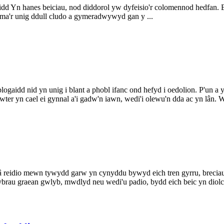
d Yn hanes beiciau, nod diddorol yw dyfeisio'r colomennod hedfan. Er
ma'r unig ddull cludo a gymeradwywyd gan y ...
ogaidd nid yn unig i blant a phobl ifanc ond hefyd i oedolion. P'un a 
r yn cael ei gynnal a'i gadw'n iawn, wedi'i olewu'n dda ac yn lân. We
 reidio mewn tywydd garw yn cynyddu bywyd eich tren gyrru, breciau, 
wybrau graean gwlyb, mwdlyd neu wedi'u padio, bydd eich beic yn diolch