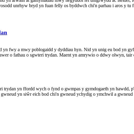
d yn arwain at ganlyniadau mwy negyddol fel unigrwydd ac iselder, fel
rosodd unrhyw bryd yn fuan felly os byddwch chi'n parhau i aros y tu 
dan
 yn fwy a mwy poblogaidd y dyddiau hyn. Nid yn unig eu bod yn gyfl
awer o fathau o sgwteri trydan. Maent yn amrywio o ddwy olwyn, tair o
i trydan yn ffordd wych o fynd o gwmpas y gymdogaeth yn hawdd, p'un
au gwneud yn siŵr eich bod chi'n gwneud ychydig o ymchwil a gwneud y