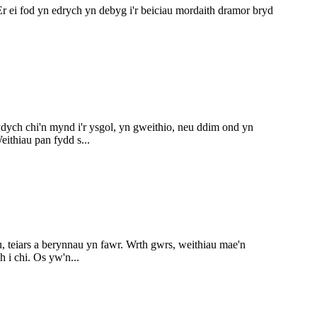
 ei fod yn edrych yn debyg i'r beiciau mordaith dramor bryd
ydych chi'n mynd i'r ysgol, yn gweithio, neu ddim ond yn
ithiau pan fydd s...
teiars a berynnau yn fawr. Wrth gwrs, weithiau mae'n
 i chi. Os yw'n...