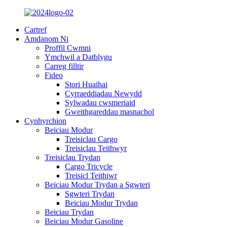
Cartref
Amdanom Ni
Proffil Cwmni
Ymchwil a Datblygu
Carreg filltir
Fideo
Stori Huaihai
Cyrraeddiadau Newydd
Sylwadau cwsmeriaid
Gweithgareddau masnachol
Cynhyrchion
Beiciau Modur
Treisiclau Cargo
Treisiclau Teithwyr
Treisiclau Trydan
Cargo Tricycle
Treisicl Teithiwr
Beiciau Modur Trydan a Sgwteri
Sgwteri Trydan
Beiciau Modur Trydan
Beiciau Trydan
Beiciau Modur Gasoline