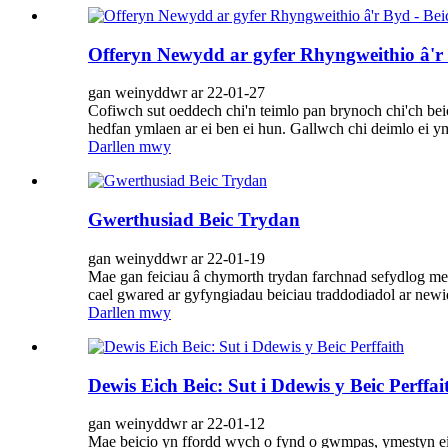
Offeryn Newydd ar gyfer Rhyngweithio â'r
gan weinyddwr ar 22-01-27
Cofiwch sut oeddech chi'n teimlo pan brynoch chi'ch b
hedfan ymlaen ar ei ben ei hun. Gallwch chi deimlo ei ym
Darllen mwy
Gwerthusiad Beic Trydan
gan weinyddwr ar 22-01-19
Mae gan feiciau â chymorth trydan farchnad sefydlog me
cael gwared ar gyfyngiadau beiciau traddodiadol ar newi
Darllen mwy
Dewis Eich Beic: Sut i Ddewis y Beic Perffai
gan weinyddwr ar 22-01-12
Mae beicio yn ffordd wych o fynd o gwmpas, ymestyn ei