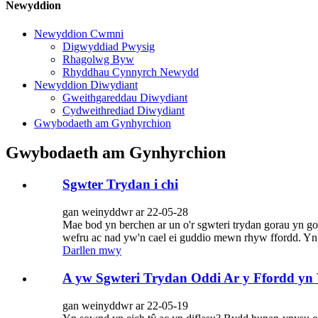
Newyddion
Newyddion Cwmni
Digwyddiad Pwysig
Rhagolwg Byw
Rhyddhau Cynnyrch Newydd
Newyddion Diwydiant
Gweithgareddau Diwydiant
Cydweithrediad Diwydiant
Gwybodaeth am Gynhyrchion
Gwybodaeth am Gynhyrchion
Sgwter Trydan i chi
gan weinyddwr ar 22-05-28
Mae bod yn berchen ar un o'r sgwteri trydan gorau yn gol
wefru ac nad yw'n cael ei guddio mewn rhyw ffordd. Yn
Darllen mwy
A yw Sgwteri Trydan Oddi Ar y Ffordd yn
gan weinyddwr ar 22-05-19