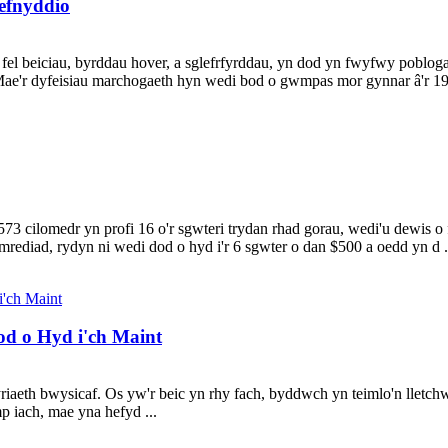
defnyddio
 fel beiciau, byrddau hover, a sglefrfyrddau, yn dod yn fwyfwy pobloga
 Mae'r dyfeisiau marchogaeth hyn wedi bod o gwmpas mor gynnar â'r 192
 cilomedr yn profi 16 o'r sgwteri trydan rhad gorau, wedi'u dewis o f
amrediad, rydyn ni wedi dod o hyd i'r 6 sgwter o dan $500 a oedd yn d .
od o Hyd i'ch Maint
riaeth bwysicaf. Os yw'r beic yn rhy fach, byddwch yn teimlo'n lletch
p iach, mae yna hefyd ...