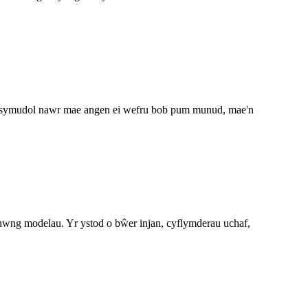
ffôn symudol nawr mae angen ei wefru bob pum munud, mae'n
 rhwng modelau. Yr ystod o bŵer injan, cyflymderau uchaf,