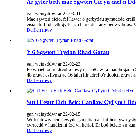
Ar gyfer beth mae Sgwteri Cic yn cael ei D
gan weinyddwr ar 22-03-01
Mae sgwteri cicio, fel llawer o gerbydau symudedd eraill
eisiau trafnidiaeth gyfleus a hamdden ar y penwythnos.
Darllen mwy
Y 6 Sgwteri Trydan Rhad Gorau
gan weinyddwr ar 22-02-23
Fe wnaethon ni dreulio mwy na 168 awr a marchogaeth 573
48 prawf cyflymu ac 16 taith hir adref o'r ddolen prawf 
Darllen mwy
Sut i Fesur Eich Beic: Canllaw Cyflym i Dd
gan weinyddwr ar 22-02-15
Wrth ddewis beic newydd, yn ddiamau ffit beic yw'r ysty
cyrraedd y handlenni fod yn heriol. Er bod beicio yn gam
Darllen mwy