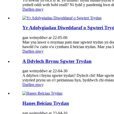
Yn sownd yn eich tŷ ac yn diflasu? Bydd hunan-ynysu on
ymhell oddi wrth bobl eraill? Ni fydd y pandemig hwn d
Darllen mwy
Yr Adolygiadau Diweddaraf o Sgwteri Try
gan weinyddwr ar 22-05-06
Mae yna lawer o resymau pam mae sgwteri trydan yn dod
hawdd i'w cario o'u cymharu â beiciau trydan. Mae yna l
Darllen mwy
A Ddylech Brynu Sgwter Trydan
gan weinyddwr ar 22-04-30
A ddylwn i brynu sgwter trydan? Dylech chi! Mae sgwter
ystyried prynu un o'r peiriannau hyn, byddwch chi eisi
Darllen mwy
Hanes Beiciau Trydan
gan weinyddwr ar 22-04-16