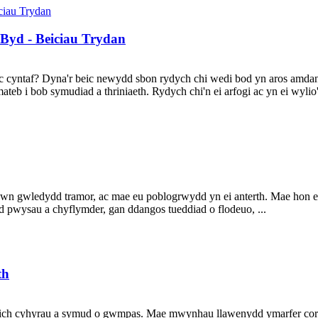
 Byd - Beiciau Trydan
eic cyntaf? Dyna'r beic newydd sbon rydych chi wedi bod yn aros am
ateb i bob symudiad a thriniaeth. Rydych chi'n ei arfogi ac yn ei wylio
wn gwledydd tramor, ac mae eu poblogrwydd yn ei anterth. Mae hon eis
d pwysau a chyflymder, gan ddangos tueddiad o flodeuo, ...
th
ch cyhyrau a symud o gwmpas. Mae mwynhau llawenydd ymarfer corff a