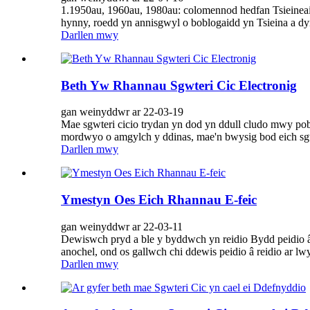
1.1950au, 1960au, 1980au: colomennod hedfan Tsieineaid
hynny, roedd yn annisgwyl o boblogaidd yn Tsieina a dy
Darllen mwy
Beth Yw Rhannau Sgwteri Cic Electronig
gan weinyddwr ar 22-03-19
Mae sgwteri cicio trydan yn dod yn ddull cludo mwy pobl
mordwyo o amgylch y ddinas, mae'n bwysig bod eich sgwte
Darllen mwy
Ymestyn Oes Eich Rhannau E-feic
gan weinyddwr ar 22-03-11
Dewiswch pryd a ble y byddwch yn reidio Bydd peidio â
anochel, ond os gallwch chi ddewis peidio â reidio ar l
Darllen mwy