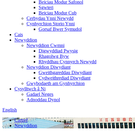
Beiciau Modur Safonol
Sgwteri
Beiciau Modur Cub
Cerbydau Ynni Newydd
Cynhyrchion Storio Ynni
Gorsaf Bwer Symudol
Cais
Newyddion
Newyddion Cwmni
Digwyddiad Pwysig
Rhagolwg Byw
Rhyddhau Cynnyrch Newydd
Newyddion Diwydiant
Gweithgareddau Diwydiant
Cydweithrediad Diwydiant
Gwybodaeth am Gynhyrchion
Cysylltwch â Ni
Gadael Neges
Adnoddau Dynol
English
Cartref
Newyddion