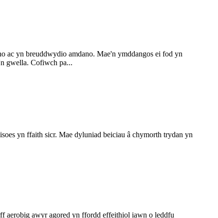
dano ac yn breuddwydio amdano. Mae'n ymddangos ei fod yn
'n gwella. Cofiwch pa...
oes yn ffaith sicr. Mae dyluniad beiciau â chymorth trydan yn
erobig awyr agored yn ffordd effeithiol iawn o leddfu