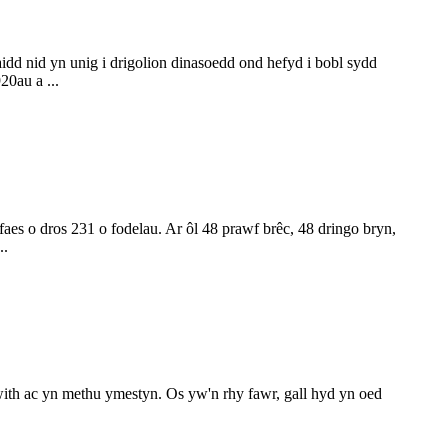
idd nid yn unig i drigolion dinasoedd ond hefyd i bobl sydd
0au a ...
aes o dros 231 o fodelau. Ar ôl 48 prawf brêc, 48 dringo bryn,
..
with ac yn methu ymestyn. Os yw'n rhy fawr, gall hyd yn oed