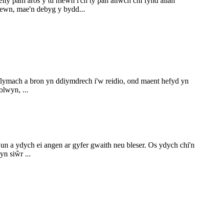
ly pam aros y tu mewn i'ch tŷ pan allwch chi fynd allan
fewn, mae'n debyg y bydd...
ymach a bron yn ddiymdrech i'w reidio, ond maent hefyd yn
lwyn, ...
 a ydych ei angen ar gyfer gwaith neu bleser. Os ydych chi'n
n siŵr ...