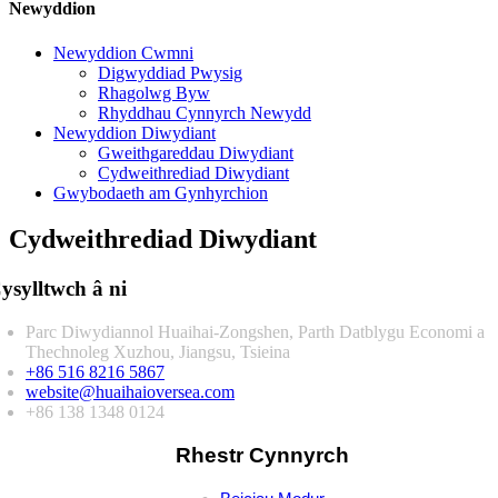
Newyddion
Newyddion Cwmni
Digwyddiad Pwysig
Rhagolwg Byw
Rhyddhau Cynnyrch Newydd
Newyddion Diwydiant
Gweithgareddau Diwydiant
Cydweithrediad Diwydiant
Gwybodaeth am Gynhyrchion
Cydweithrediad Diwydiant
ysylltwch â ni
Parc Diwydiannol Huaihai-Zongshen, Parth Datblygu Economi a
Thechnoleg Xuzhou, Jiangsu, Tsieina
+86 516 8216 5867
website@huaihaioversea.com
+86 138 1348 0124
Rhestr Cynnyrch