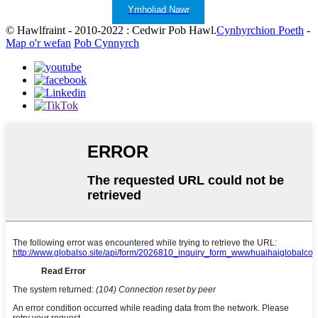
Ymholiad Nawr
© Hawlfraint - 2010-2022 : Cedwir Pob Hawl.
Cynhyrchion Poeth
-
Map o'r wefan
Pob Cynnyrch