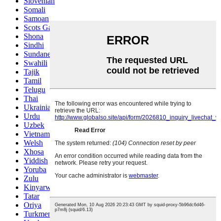
Slovenian
Somali
Samoan
Scots Gaelic
Shona
Sindhi
Sundanese
Swahili
Tajik
Tamil
Telugu
Thai
Ukrainian
Urdu
Uzbek
Vietnamese
Welsh
Xhosa
Yiddish
Yoruba
Zulu
Kinyarwanda
Tatar
Oriya
Turkmen