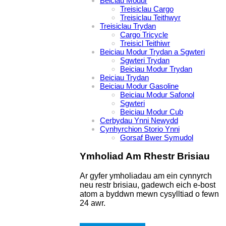
Beiciau Modur
Treisiclau Cargo
Treisiclau Teithwyr
Treisiclau Trydan
Cargo Tricycle
Treisicl Teithiwr
Beiciau Modur Trydan a Sgwteri
Sgwteri Trydan
Beiciau Modur Trydan
Beiciau Trydan
Beiciau Modur Gasoline
Beiciau Modur Safonol
Sgwteri
Beiciau Modur Cub
Cerbydau Ynni Newydd
Cynhyrchion Storio Ynni
Gorsaf Bwer Symudol
Ymholiad Am Rhestr Brisiau
Ar gyfer ymholiadau am ein cynnyrch
neu restr brisiau, gadewch eich e-bost
atom a byddwn mewn cysylltiad o fewn
24 awr.