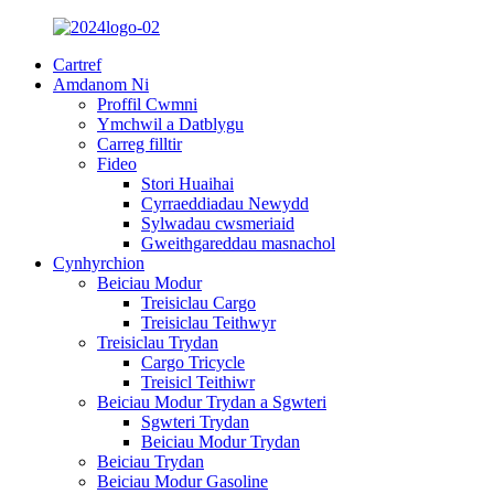
Cartref
Amdanom Ni
Proffil Cwmni
Ymchwil a Datblygu
Carreg filltir
Fideo
Stori Huaihai
Cyrraeddiadau Newydd
Sylwadau cwsmeriaid
Gweithgareddau masnachol
Cynhyrchion
Beiciau Modur
Treisiclau Cargo
Treisiclau Teithwyr
Treisiclau Trydan
Cargo Tricycle
Treisicl Teithiwr
Beiciau Modur Trydan a Sgwteri
Sgwteri Trydan
Beiciau Modur Trydan
Beiciau Trydan
Beiciau Modur Gasoline