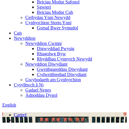
Beiciau Modur Safonol
Sgwteri
Beiciau Modur Cub
Cerbydau Ynni Newydd
Cynhyrchion Storio Ynni
Gorsaf Bwer Symudol
Cais
Newyddion
Newyddion Cwmni
Digwyddiad Pwysig
Rhagolwg Byw
Rhyddhau Cynnyrch Newydd
Newyddion Diwydiant
Gweithgareddau Diwydiant
Cydweithrediad Diwydiant
Gwybodaeth am Gynhyrchion
Cysylltwch â Ni
Gadael Neges
Adnoddau Dynol
English
Cartref