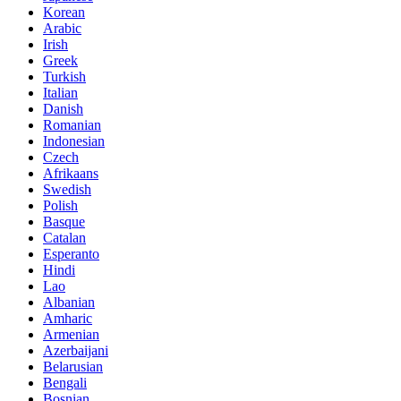
Korean
Arabic
Irish
Greek
Turkish
Italian
Danish
Romanian
Indonesian
Czech
Afrikaans
Swedish
Polish
Basque
Catalan
Esperanto
Hindi
Lao
Albanian
Amharic
Armenian
Azerbaijani
Belarusian
Bengali
Bosnian