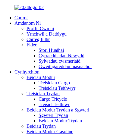
Cartref
Amdanom Ni
Proffil Cwmni
Ymchwil a Datblygu
Carreg filltir
Fideo
Stori Huaihai
Cyrraeddiadau Newydd
Sylwadau cwsmeriaid
Gweithgareddau masnachol
Cynhyrchion
Beiciau Modur
Treisiclau Cargo
Treisiclau Teithwyr
Treisiclau Trydan
Cargo Tricycle
Treisicl Teithiwr
Beiciau Modur Trydan a Sgwteri
Sgwteri Trydan
Beiciau Modur Trydan
Beiciau Trydan
Beiciau Modur Gasoline