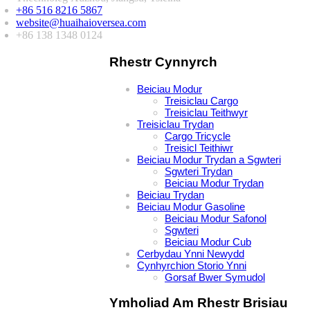
+86 516 8216 5867
website@huaihaioversea.com
+86 138 1348 0124
Rhestr Cynnyrch
Beiciau Modur
Treisiclau Cargo
Treisiclau Teithwyr
Treisiclau Trydan
Cargo Tricycle
Treisicl Teithiwr
Beiciau Modur Trydan a Sgwteri
Sgwteri Trydan
Beiciau Modur Trydan
Beiciau Trydan
Beiciau Modur Gasoline
Beiciau Modur Safonol
Sgwteri
Beiciau Modur Cub
Cerbydau Ynni Newydd
Cynhyrchion Storio Ynni
Gorsaf Bwer Symudol
Ymholiad Am Rhestr Brisiau