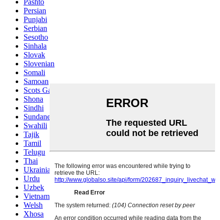
Pashto
Persian
Punjabi
Serbian
Sesotho
Sinhala
Slovak
Slovenian
Somali
Samoan
Scots Gaelic
Shona
Sindhi
Sundanese
Swahili
Tajik
Tamil
Telugu
Thai
Ukrainian
Urdu
Uzbek
Vietnamese
Welsh
Xhosa