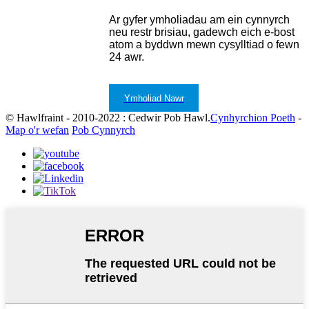
Ar gyfer ymholiadau am ein cynnyrch
neu restr brisiau, gadewch eich e-bost
atom a byddwn mewn cysylltiad o fewn
24 awr.
Ymholiad Nawr
© Hawlfraint - 2010-2022 : Cedwir Pob Hawl.
Cynhyrchion Poeth
-
Map o'r wefan
Pob Cynnyrch