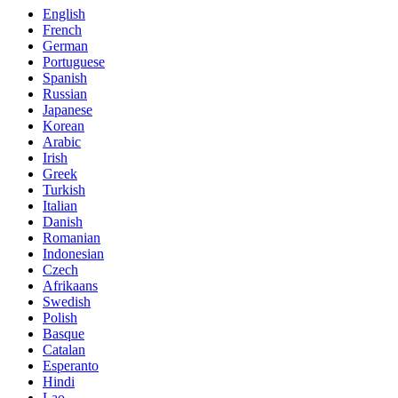
English
French
German
Portuguese
Spanish
Russian
Japanese
Korean
Arabic
Irish
Greek
Turkish
Italian
Danish
Romanian
Indonesian
Czech
Afrikaans
Swedish
Polish
Basque
Catalan
Esperanto
Hindi
Lao