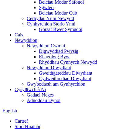
Beiciau Modur Safonol
Sgwteri
Beiciau Modur Cub
Cerbydau Ynni Newydd
Cynhyrchion Storio Ynni
Gorsaf Bwer Symudol
Cais
Newyddion
Newyddion Cwmni
Digwyddiad Pwysig
Rhagolwg Byw
Rhyddhau Cynnyrch Newydd
Newyddion Diwydiant
Gweithgareddau Diwydiant
Cydweithrediad Diwydiant
Gwybodaeth am Gynhyrchion
Cysylltwch â Ni
Gadael Neges
Adnoddau Dynol
English
Cartref
Stori Huaihai