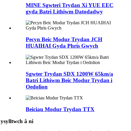
MINE Sgwteri Trydan Xi YUE EEC
gyda Batri Lithiwm Datodadwy
Pecyn Beic Modur Trydan JCH
HUAIHAI Gyda Phris Gwych
Sgwter Trydan SDX 1200W 65km/a
Batri Lithiwm Beic Modur Trydan i
Oedolion
Beiciau Modur Trydan TTX
ysylltwch â ni