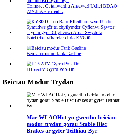
Compact Cyfanwerthu Ansawdd Uchel BDAO
72V38A ele rhad...
Batri tri chyflymder clirio KY800...
Beiciau modur Tank Gasline
H15 ATV Gyrru Pob Tir
Beiciau Modur Trydan
Mae WLAOHot yn gwerthu beiciau
modur trydan gorau Stable Disc
Brakes ar gyfer Teithiau Byr