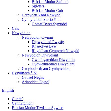
Beiciau Modur Safonol
Sgwteri
Beiciau Modur Cub
Cerbydau Ynni Newydd
Cynhyrchion Storio Ynni
Gorsaf Bwer Symudol
Cais
Newyddion
Newyddion Cwmni
Digwyddiad Pwysig
Rhagolwg Byw
Rhyddhau Cynnyrch Newydd
Newyddion Diwydiant
Gweithgareddau Diwydiant
Cydweithrediad Diwydiant
Gwybodaeth am Gynhyrchion
Cysylltwch â Ni
Gadael Neges
Adnoddau Dynol
English
Cartref
Cynhyrchion
Beiciau Modur Trydan a Sgwteri