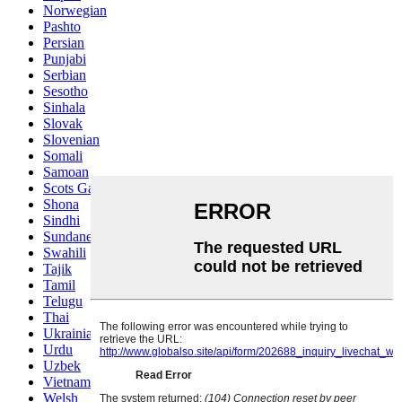
Norwegian
Pashto
Persian
Punjabi
Serbian
Sesotho
Sinhala
Slovak
Slovenian
Somali
Samoan
Scots Gaelic
Shona
Sindhi
Sundanese
Swahili
Tajik
Tamil
Telugu
Thai
Ukrainian
Urdu
Uzbek
Vietnamese
Welsh