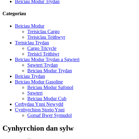
Beiciau Modur Trydan
Categorïau
Beiciau Modur
Treisiclau Cargo
Treisiclau Teithwyr
Treisiclau Trydan
Cargo Tricycle
Treisicl Teithiwr
Beiciau Modur Trydan a Sgwteri
Sgwteri Trydan
Beiciau Modur Trydan
Beiciau Trydan
Beiciau Modur Gasoline
Beiciau Modur Safonol
Sgwteri
Beiciau Modur Cub
Cerbydau Ynni Newydd
Cynhyrchion Storio Ynni
Gorsaf Bwer Symudol
Cynhyrchion dan sylw