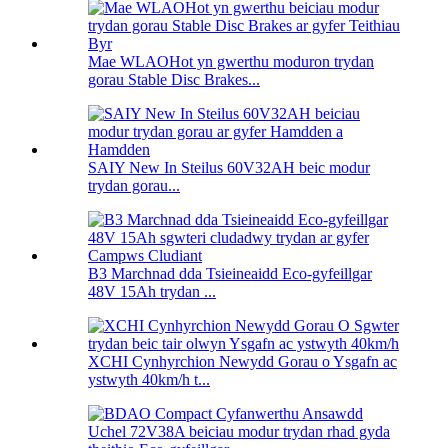
Mae WLAOHot yn gwerthu moduron trydan
gorau Stable Disc Brakes...
SAIY New In Steilus 60V32AH beic modur
trydan gorau...
B3 Marchnad dda Tsieineaidd Eco-gyfeillgar
48V 15Ah trydan ...
XCHI Cynhyrchion Newydd Gorau o Ysgafn ac
ystwyth 40km/h t...