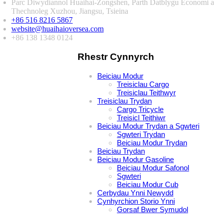
Parc Diwydiannol Huaihai-Zongshen, Parth Datblygu Economi a
Thechnoleg Xuzhou, Jiangsu, Tsieina
+86 516 8216 5867
website@huaihaioversea.com
+86 138 1348 0124
Rhestr Cynnyrch
Beiciau Modur
Treisiclau Cargo
Treisiclau Teithwyr
Treisiclau Trydan
Cargo Tricycle
Treisicl Teithiwr
Beiciau Modur Trydan a Sgwteri
Sgwteri Trydan
Beiciau Modur Trydan
Beiciau Trydan
Beiciau Modur Gasoline
Beiciau Modur Safonol
Sgwteri
Beiciau Modur Cub
Cerbydau Ynni Newydd
Cynhyrchion Storio Ynni
Gorsaf Bwer Symudol