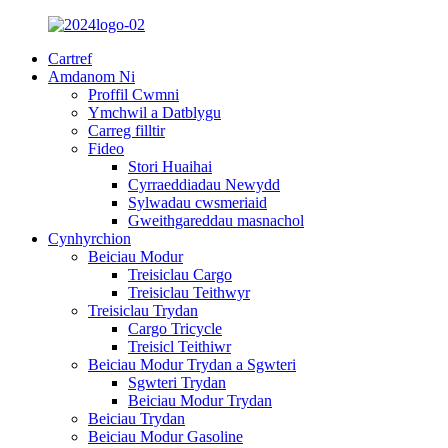
Cartref
Amdanom Ni
Proffil Cwmni
Ymchwil a Datblygu
Carreg filltir
Fideo
Stori Huaihai
Cyrraeddiadau Newydd
Sylwadau cwsmeriaid
Gweithgareddau masnachol
Cynhyrchion
Beiciau Modur
Treisiclau Cargo
Treisiclau Teithwyr
Treisiclau Trydan
Cargo Tricycle
Treisicl Teithiwr
Beiciau Modur Trydan a Sgwteri
Sgwteri Trydan
Beiciau Modur Trydan
Beiciau Trydan
Beiciau Modur Gasoline