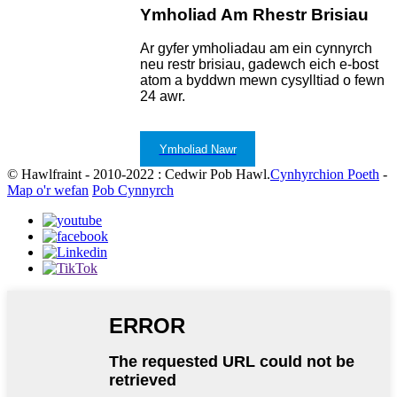
Ymholiad Am Rhestr Brisiau
Ar gyfer ymholiadau am ein cynnyrch
neu restr brisiau, gadewch eich e-bost
atom a byddwn mewn cysylltiad o fewn
24 awr.
Ymholiad Nawr
© Hawlfraint - 2010-2022 : Cedwir Pob Hawl.
Cynhyrchion Poeth
-
Map o'r wefan
Pob Cynnyrch