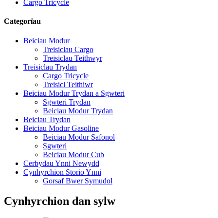
Cargo Tricycle
Categorïau
Beiciau Modur
Treisiclau Cargo
Treisiclau Teithwyr
Treisiclau Trydan
Cargo Tricycle
Treisicl Teithiwr
Beiciau Modur Trydan a Sgwteri
Sgwteri Trydan
Beiciau Modur Trydan
Beiciau Trydan
Beiciau Modur Gasoline
Beiciau Modur Safonol
Sgwteri
Beiciau Modur Cub
Cerbydau Ynni Newydd
Cynhyrchion Storio Ynni
Gorsaf Bwer Symudol
Cynhyrchion dan sylw