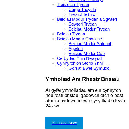
Treisiclau Trydan
Cargo Tricycle
Treisicl Teithiwr
Beiciau Modur Trydan a Sgwteri
Sgwteri Trydan
Beiciau Modur Trydan
Beiciau Trydan
Beiciau Modur Gasoline
Beiciau Modur Safonol
Sgwteri
Beiciau Modur Cub
Cerbydau Ynni Newydd
Cynhyrchion Storio Ynni
Gorsaf Bwer Symudol
Ymholiad Am Rhestr Brisiau
Ar gyfer ymholiadau am ein cynnyrch
neu restr brisiau, gadewch eich e-bost
atom a byddwn mewn cysylltiad o fewn
24 awr.
Ymholiad Nawr