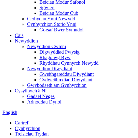
Beiciau Modur Safonol
Sgwteri
Beiciau Modur Cub
Cerbydau Ynni Newydd
Cynhyrchion Storio Ynni
Gorsaf Bwer Symudol
Cais
Newyddion
Newyddion Cwmni
Digwyddiad Pwysig
Rhagolwg Byw
Rhyddhau Cynnyrch Newydd
Newyddion Diwydiant
Gweithgareddau Diwydiant
Cydweithrediad Diwydiant
Gwybodaeth am Gynhyrchion
Cysylltwch â Ni
Gadael Neges
Adnoddau Dynol
English
Cartref
Cynhyrchion
Treisiclau Trydan