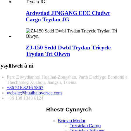
Ardystiad JINGANG EEC Cludwr
Cargo Trydan JG
ZJ-150 Sedd Dwbl Trydan Tricycle
Trydan Tri Olwyn
ysylltwch â ni
Parc Diwydiannol Huaihai-Zongshen, Parth Datblygu Economi a
Thechnoleg Xuzhou, Jiangsu, Tsieina
+86 516 8216 5867
website@huaihaioversea.com
+86 138 1348 0124
Rhestr Cynnyrch
Beiciau Modur
Treisiclau Cargo
Treisiclau Teithwyr