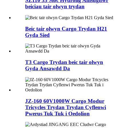
SZ110 33 Sioc Hydrolig Amsugnwr
beiciau tair olwyn trydan
Beic tair olwyn Cargo Trydan H21
Gyda Sied
T3 Cargo Trydan beic tair olwyn
Gyda Ansawdd Da
JZ-160 60V1000W Cargo Modur
Tricycles Trydan Trydan Cyflenwi
Pwerus Tuk Tuk i Oedolion