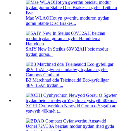
Mae WLAOHot yn gwerthu moduron trydan
gorau Stable Disc Brakes...
SAIY New In Steilus 60V32AH beic modur
trydan gorau...
B3 Marchnad dda Tsieineaidd Eco-gyfeillgar
48V 15Ah trydan ...
XCHI Cynhyrchion Newydd Gorau o Ysgafn ac
ystwyth 40km/h t...