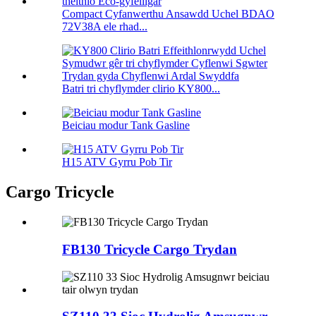
Compact Cyfanwerthu Ansawdd Uchel BDAO
72V38A ele rhad...
Batri tri chyflymder clirio KY800...
Beiciau modur Tank Gasline
H15 ATV Gyrru Pob Tir
Cargo Tricycle
FB130 Tricycle Cargo Trydan