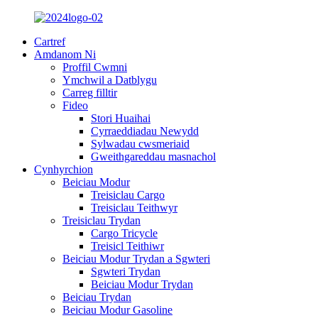
Cartref
Amdanom Ni
Proffil Cwmni
Ymchwil a Datblygu
Carreg filltir
Fideo
Stori Huaihai
Cyrraeddiadau Newydd
Sylwadau cwsmeriaid
Gweithgareddau masnachol
Cynhyrchion
Beiciau Modur
Treisiclau Cargo
Treisiclau Teithwyr
Treisiclau Trydan
Cargo Tricycle
Treisicl Teithiwr
Beiciau Modur Trydan a Sgwteri
Sgwteri Trydan
Beiciau Modur Trydan
Beiciau Trydan
Beiciau Modur Gasoline