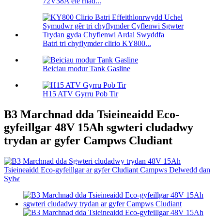
72V38A ele rhad...
Batri tri chyflymder clirio KY800...
Beiciau modur Tank Gasline
H15 ATV Gyrru Pob Tir
B3 Marchnad dda Tsieineaidd Eco-
gyfeillgar 48V 15Ah sgwteri cludadwy
trydan ar gyfer Campws Cludiant