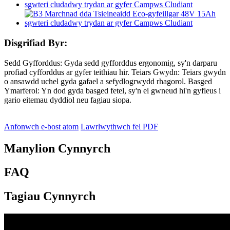
Disgrifiad Byr:
Sedd Gyfforddus: Gyda sedd gyfforddus ergonomig, sy'n darparu
profiad cyfforddus ar gyfer teithiau hir. Teiars Gwydn: Teiars gwydn
o ansawdd uchel gyda gafael a sefydlogrwydd rhagorol. Basged
Ymarferol: Yn dod gyda basged fetel, sy'n ei gwneud hi'n gyfleus i
gario eitemau dyddiol neu fagiau siopa.
Anfonwch e-bost atom
Lawrlwythwch fel PDF
Manylion Cynnyrch
FAQ
Tagiau Cynnyrch