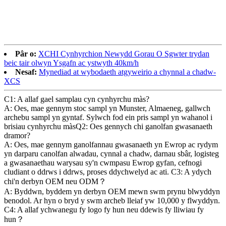
Pâr o:
XCHI Cynhyrchion Newydd Gorau O Sgwter trydan
beic tair olwyn Ysgafn ac ystwyth 40km/h
Nesaf:
Mynediad at wybodaeth atgyweirio a chynnal a chadw-
XCS
C1: A allaf gael samplau cyn cynhyrchu màs?
A: Oes, mae gennym stoc sampl yn Munster, Almaeneg, gallwch
archebu sampl yn gyntaf. Sylwch fod ein pris sampl yn wahanol i
brisiau cynhyrchu màsQ2: Oes gennych chi ganolfan gwasanaeth
dramor?
A: Oes, mae gennym ganolfannau gwasanaeth yn Ewrop ac rydym
yn darparu canolfan alwadau, cynnal a chadw, darnau sbâr, logisteg
a gwasanaethau warysau sy'n cwmpasu Ewrop gyfan, cefnogi
cludiant o ddrws i ddrws, proses ddychwelyd ac ati. C3: A ydych
chi'n derbyn OEM neu ODM？
A: Byddwn, byddem yn derbyn OEM mewn swm prynu blwyddyn
benodol. Ar hyn o bryd y swm archeb lleiaf yw 10,000 y flwyddyn.
C4: A allaf ychwanegu fy logo fy hun neu ddewis fy lliwiau fy
hun？