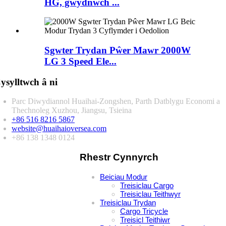
HG, gwydnwch ...
Sgwter Trydan Pŵer Mawr 2000W
LG 3 Speed ​​Ele...
ysylltwch â ni
Parc Diwydiannol Huaihai-Zongshen, Parth Datblygu Economi a
Thechnoleg Xuzhou, Jiangsu, Tsieina
+86 516 8216 5867
website@huaihaioversea.com
+86 138 1348 0124
Rhestr Cynnyrch
Beiciau Modur
Treisiclau Cargo
Treisiclau Teithwyr
Treisiclau Trydan
Cargo Tricycle
Treisicl Teithiwr