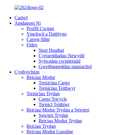
Cartref
Amdanom Ni
Proffil Cwmni
Ymchwil a Datblygu
Carreg filltir
Fideo
Stori Huaihai
Cyrraeddiadau Newydd
Sylwadau cwsmeriaid
Gweithgareddau masnachol
Cynhyrchion
Beiciau Modur
Treisiclau Cargo
Treisiclau Teithwyr
Treisiclau Trydan
Cargo Tricycle
Treisicl Teithiwr
Beiciau Modur Trydan a Sgwteri
Sgwteri Trydan
Beiciau Modur Trydan
Beiciau Trydan
Beiciau Modur Gasoline