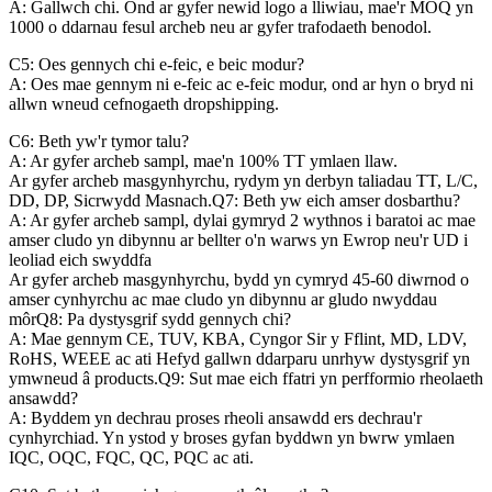
A: Gallwch chi. Ond ar gyfer newid logo a lliwiau, mae'r MOQ yn
1000 o ddarnau fesul archeb neu ar gyfer trafodaeth benodol.
C5: Oes gennych chi e-feic, e beic modur?
A: Oes mae gennym ni e-feic ac e-feic modur, ond ar hyn o bryd ni
allwn wneud cefnogaeth dropshipping.
C6: Beth yw'r tymor talu?
A: Ar gyfer archeb sampl, mae'n 100% TT ymlaen llaw.
Ar gyfer archeb masgynhyrchu, rydym yn derbyn taliadau TT, L/C,
DD, DP, Sicrwydd Masnach.Q7: Beth yw eich amser dosbarthu?
A: Ar gyfer archeb sampl, dylai gymryd 2 wythnos i baratoi ac mae
amser cludo yn dibynnu ar bellter o'n warws yn Ewrop neu'r UD i
leoliad eich swyddfa
Ar gyfer archeb masgynhyrchu, bydd yn cymryd 45-60 diwrnod o
amser cynhyrchu ac mae cludo yn dibynnu ar gludo nwyddau
môrQ8: Pa dystysgrif sydd gennych chi?
A: Mae gennym CE, TUV, KBA, Cyngor Sir y Fflint, MD, LDV,
RoHS, WEEE ac ati Hefyd gallwn ddarparu unrhyw dystysgrif yn
ymwneud â products.Q9: Sut mae eich ffatri yn perfformio rheolaeth
ansawdd?
A: Byddem yn dechrau proses rheoli ansawdd ers dechrau'r
cynhyrchiad. Yn ystod y broses gyfan byddwn yn bwrw ymlaen
IQC, OQC, FQC, QC, PQC ac ati.