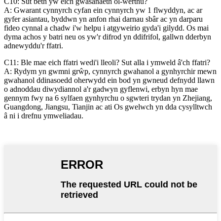
C10: Sut beth yw eich gwasanaeth ôl-werthu?
A: Gwarant cynnyrch cyfan ein cynnyrch yw 1 flwyddyn, ac ar
gyfer asiantau, byddwn yn anfon rhai darnau sbâr ac yn darparu
fideo cynnal a chadw i'w helpu i atgyweirio gyda'i gilydd. Os mai
dyma achos y batri neu os yw'r difrod yn ddifrifol, gallwn dderbyn
adnewyddu'r ffatri.
C11: Ble mae eich ffatri wedi'i lleoli? Sut alla i ymweld â'ch ffatri?
A: Rydym yn gwmni grŵp, cynnyrch gwahanol a gynhyrchir mewn
gwahanol ddinasoedd oherwydd ein bod yn gwneud defnydd llawn
o adnoddau diwydiannol a'r gadwyn gyflenwi, erbyn hyn mae
gennym fwy na 6 sylfaen gynhyrchu o sgwteri trydan yn Zhejiang,
Guangdong, Jiangsu, Tianjin ac ati Os gwelwch yn dda cysylltwch
â ni i drefnu ymweliadau.