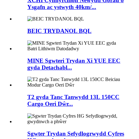
XCHI Cynhyrchion Newydd Gorau o
Ysgafn ac ystwyth 40km/...
BEIC TRYDANOL BQL
MINE Sgwteri Trydan Xi YUE EEC
gyda Detachabl...
T2 gyda Tanc Tanwydd 13L 150CC
Cargo Oeri Dŵr...
Sgwter Trydan Sefydlogrwydd Cyfres