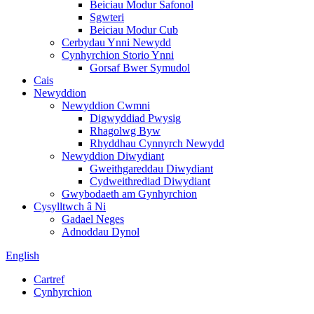
Beiciau Modur Safonol
Sgwteri
Beiciau Modur Cub
Cerbydau Ynni Newydd
Cynhyrchion Storio Ynni
Gorsaf Bwer Symudol
Cais
Newyddion
Newyddion Cwmni
Digwyddiad Pwysig
Rhagolwg Byw
Rhyddhau Cynnyrch Newydd
Newyddion Diwydiant
Gweithgareddau Diwydiant
Cydweithrediad Diwydiant
Gwybodaeth am Gynhyrchion
Cysylltwch â Ni
Gadael Neges
Adnoddau Dynol
English
Cartref
Cynhyrchion