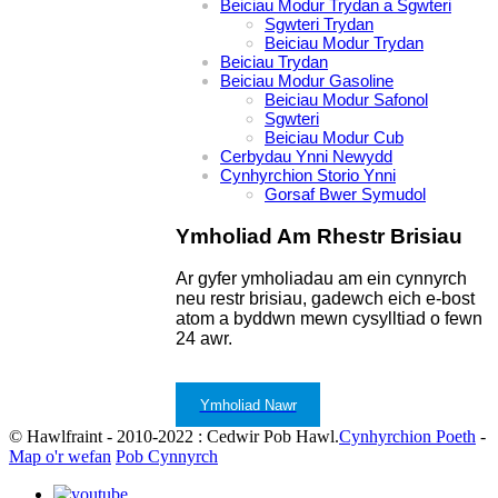
Beiciau Modur Trydan a Sgwteri
Sgwteri Trydan
Beiciau Modur Trydan
Beiciau Trydan
Beiciau Modur Gasoline
Beiciau Modur Safonol
Sgwteri
Beiciau Modur Cub
Cerbydau Ynni Newydd
Cynhyrchion Storio Ynni
Gorsaf Bwer Symudol
Ymholiad Am Rhestr Brisiau
Ar gyfer ymholiadau am ein cynnyrch
neu restr brisiau, gadewch eich e-bost
atom a byddwn mewn cysylltiad o fewn
24 awr.
Ymholiad Nawr
© Hawlfraint - 2010-2022 : Cedwir Pob Hawl.
Cynhyrchion Poeth
-
Map o'r wefan
Pob Cynnyrch