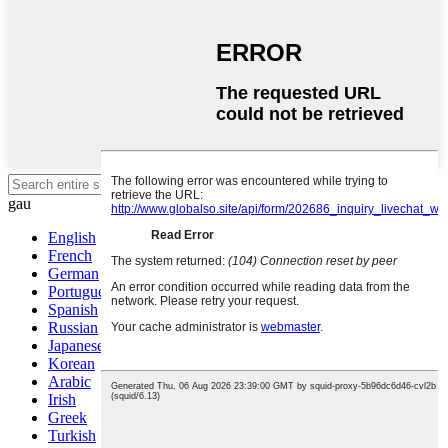
Tarwch enter i chwilio neu ESC i
gau
English
French
German
Portuguese
Spanish
Russian
Japanese
Korean
Arabic
Irish
Greek
Turkish