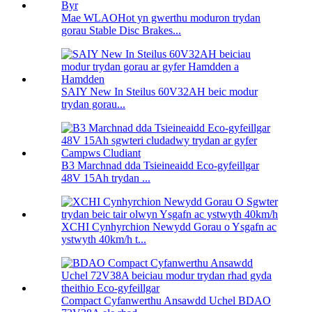
Mae WLAOHot yn gwerthu moduron trydan
gorau Stable Disc Brakes...
SAIY New In Steilus 60V32AH beic modur
trydan gorau...
B3 Marchnad dda Tsieineaidd Eco-gyfeillgar
48V 15Ah trydan ...
XCHI Cynhyrchion Newydd Gorau o Ysgafn ac
ystwyth 40km/h t...
Compact Cyfanwerthu Ansawdd Uchel BDAO