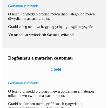
Gofynion y swydd:
O leiaf 3 blynedd o brofiad mewn rheoli ategolion mewn
diwydiant masnach dramor.
Gradd coleg neu uwch, gydag ychydig o sgiliau ysgrifennu.
Yn meddu ar wybodaeth Saesneg sylfaenol.
Dogfennau a materion costomau
1 bobl
Gofynion y swydd:
O leiaf 3 blynedd o brofiad mewn dogfennau a materion
tollau mewn cwmni masnach dramor.
Gradd baglor neu uwch, prif fasnach ryngwladol,