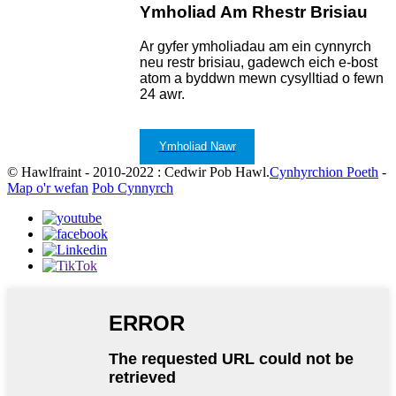
Ymholiad Am Rhestr Brisiau
Ar gyfer ymholiadau am ein cynnyrch
neu restr brisiau, gadewch eich e-bost
atom a byddwn mewn cysylltiad o fewn
24 awr.
Ymholiad Nawr
© Hawlfraint - 2010-2022 : Cedwir Pob Hawl.
Cynhyrchion Poeth
-
Map o'r wefan
Pob Cynnyrch