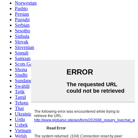
Norwegian
Pashto
Persian
Punjabi
Serbian
Sesotho
Sinhala
Slovak
Slovenian
Somali
Samoan
Scots Gaelic
Shona
Sindhi
Sundanese
Swahili
Tajik
Tamil
Telugu
Thai
Ukrainian
Urdu
Uzbek
Vietnamese
Welsh