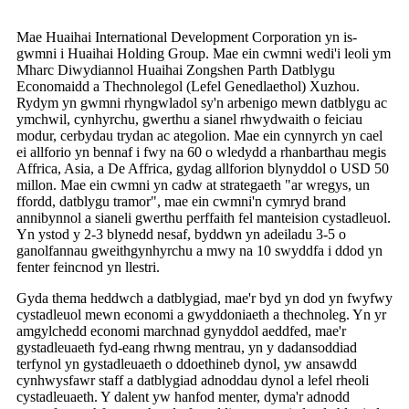
Mae Huaihai International Development Corporation yn is-
gwmni i Huaihai Holding Group. Mae ein cwmni wedi'i leoli ym
Mharc Diwydiannol Huaihai Zongshen Parth Datblygu
Economaidd a Thechnolegol (Lefel Genedlaethol) Xuzhou.
Rydym yn gwmni rhyngwladol sy'n arbenigo mewn datblygu ac
ymchwil, cynhyrchu, gwerthu a sianel rhwydwaith o feiciau
modur, cerbydau trydan ac ategolion. Mae ein cynnyrch yn cael
ei allforio yn bennaf i fwy na 60 o wledydd a rhanbarthau megis
Affrica, Asia, a De Affrica, gydag allforion blynyddol o USD 50
millon. Mae ein cwmni yn cadw at strategaeth "ar wregys, un
ffordd, datblygu tramor", mae ein cwmni'n cymryd brand
annibynnol a sianeli gwerthu perffaith fel manteision cystadleuol.
Yn ystod y 2-3 blynedd nesaf, byddwn yn adeiladu 3-5 o
ganolfannau gweithgynhyrchu a mwy na 10 swyddfa i ddod yn
fenter feincnod yn llestri.
Gyda thema heddwch a datblygiad, mae'r byd yn dod yn fwyfwy
cystadleuol mewn economi a gwyddoniaeth a thechnoleg. Yn yr
amgylchedd economi marchnad gynyddol aeddfed, mae'r
gystadleuaeth fyd-eang rhwng mentrau, yn y dadansoddiad
terfynol yn gystadleuaeth o ddoethineb dynol, yw ansawdd
cynhwysfawr staff a datblygiad adnoddau dynol a lefel rheoli
cystadleuaeth. Y dalent yw hanfod menter, dyma'r adnodd