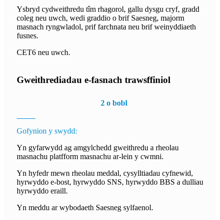
Ysbryd cydweithredu tîm rhagorol, gallu dysgu cryf, gradd
coleg neu uwch, wedi graddio o brif Saesneg, majorm
masnach ryngwladol, prif farchnata neu brif weinyddiaeth
fusnes.
CET6 neu uwch.
Gweithrediadau e-fasnach trawsffiniol
2 o bobl
Gofynion y swydd:
Yn gyfarwydd ag amgylchedd gweithredu a rheolau
masnachu platfform masnachu ar-lein y cwmni.
Yn hyfedr mewn rheolau meddal, cysylltiadau cyfnewid,
hyrwyddo e-bost, hyrwyddo SNS, hyrwyddo BBS a dulliau
hyrwyddo eraill.
Yn meddu ar wybodaeth Saesneg sylfaenol.