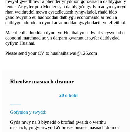
mwyaf gwerthfawr a phenderfynyddion goroesiad a datblygiad y
fenter. Ar gyfer pob Menter sy'n datblygu'n gyflym ac yn cymryd
rhan weithredol mewn cystadleuaeth ryngwladol, rhaid iddo
ganolbwyntio eu hadnoddau datblygu economaidd ar reoli a
datblygu adnoddau dynol ac adnoddau gwybodaeth yn effeithiol.
Mae rheoli adnoddau dynol yn Huaihai yn cadw at y cysyniad o
economi marchnad ac yn darparu gwarant ar gyfer datblygiad
cyflym Huaihai.
Please send your CV to huaihaihaiwai@126.com
Rheolwr masnach dramor
20 o bobl
Gofynion y swydd:
Gyda mwy na 3 blynedd o brofiad gwaith o werthu
masnach, yn gyfarwydd â'r broses busnes masnach dramor