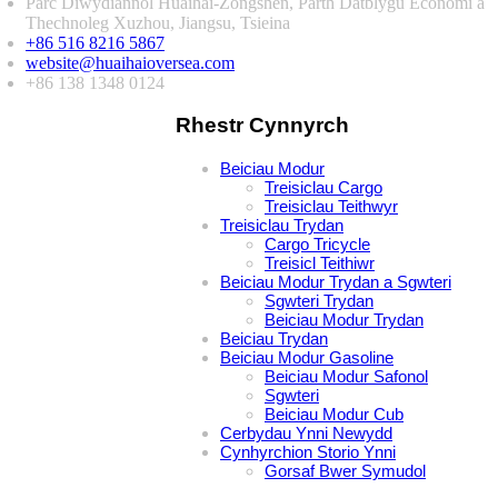
Parc Diwydiannol Huaihai-Zongshen, Parth Datblygu Economi a
Thechnoleg Xuzhou, Jiangsu, Tsieina
+86 516 8216 5867
website@huaihaioversea.com
+86 138 1348 0124
Rhestr Cynnyrch
Beiciau Modur
Treisiclau Cargo
Treisiclau Teithwyr
Treisiclau Trydan
Cargo Tricycle
Treisicl Teithiwr
Beiciau Modur Trydan a Sgwteri
Sgwteri Trydan
Beiciau Modur Trydan
Beiciau Trydan
Beiciau Modur Gasoline
Beiciau Modur Safonol
Sgwteri
Beiciau Modur Cub
Cerbydau Ynni Newydd
Cynhyrchion Storio Ynni
Gorsaf Bwer Symudol