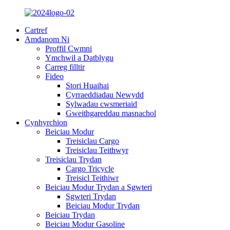
Cartref
Amdanom Ni
Proffil Cwmni
Ymchwil a Datblygu
Carreg filltir
Fideo
Stori Huaihai
Cyrraeddiadau Newydd
Sylwadau cwsmeriaid
Gweithgareddau masnachol
Cynhyrchion
Beiciau Modur
Treisiclau Cargo
Treisiclau Teithwyr
Treisiclau Trydan
Cargo Tricycle
Treisicl Teithiwr
Beiciau Modur Trydan a Sgwteri
Sgwteri Trydan
Beiciau Modur Trydan
Beiciau Trydan
Beiciau Modur Gasoline