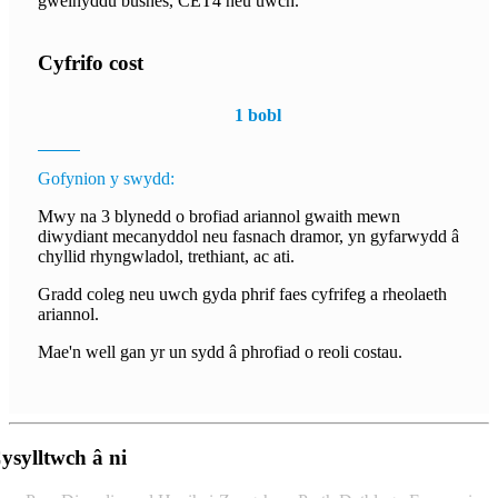
gweinyddu busnes, CET4 neu uwch.
Cyfrifo cost
1 bobl
Gofynion y swydd:
Mwy na 3 blynedd o brofiad ariannol gwaith mewn
diwydiant mecanyddol neu fasnach dramor, yn gyfarwydd â
chyllid rhyngwladol, trethiant, ac ati.
Gradd coleg neu uwch gyda phrif faes cyfrifeg a rheolaeth
ariannol.
Mae'n well gan yr un sydd â phrofiad o reoli costau.
ysylltwch â ni