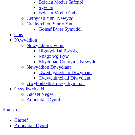
Beiciau Modur Safonol
Sgwteri
Beiciau Modur Cub
Cerbydau Ynni Newydd
Cynhyrchion Storio Ynni
Gorsaf Bwer Symudol
Cais
Newyddion
Newyddion Cwmni
Digwyddiad Pwysig
Rhagolwg Byw
Rhyddhau Cynnyrch Newydd
Newyddion Diwydiant
Gweithgareddau Diwydiant
Cydweithrediad Diwydiant
Gwybodaeth am Gynhyrchion
Cysylltwch â Ni
Gadael Neges
Adnoddau Dynol
English
Cartref
Adnoddau Dynol