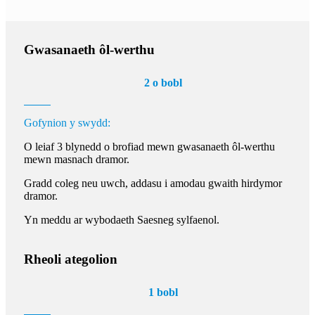
Gwasanaeth ôl-werthu
2 o bobl
Gofynion y swydd:
O leiaf 3 blynedd o brofiad mewn gwasanaeth ôl-werthu
mewn masnach dramor.
Gradd coleg neu uwch, addasu i amodau gwaith hirdymor
dramor.
Yn meddu ar wybodaeth Saesneg sylfaenol.
Rheoli ategolion
1 bobl