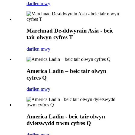
darllen mwy
Marchnad De-ddwyrain Asia - beic
tair olwyn cyfres T
darllen mwy
America Ladin – beic tair olwyn
cyfres Q
darllen mwy
America Ladin - beic tair olwyn
dyletswydd trwm cyfres Q
darllen mwy