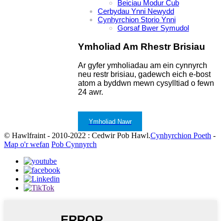
Beiciau Modur Cub
Cerbydau Ynni Newydd
Cynhyrchion Storio Ynni
Gorsaf Bwer Symudol
Ymholiad Am Rhestr Brisiau
Ar gyfer ymholiadau am ein cynnyrch
neu restr brisiau, gadewch eich e-bost
atom a byddwn mewn cysylltiad o fewn
24 awr.
Ymholiad Nawr
© Hawlfraint - 2010-2022 : Cedwir Pob Hawl.
Cynhyrchion Poeth
-
Map o'r wefan
Pob Cynnyrch