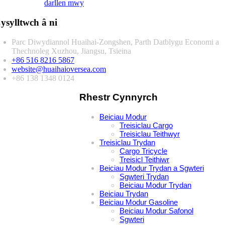
darllen mwy
ysylltwch â ni
Parc Diwydiannol Huaihai-Zongshen, Parth Datblygu Economi a
Thechnoleg Xuzhou, Jiangsu, Tsieina
+86 516 8216 5867
website@huaihaioversea.com
+86 138 1348 0124
Rhestr Cynnyrch
Beiciau Modur
Treisiclau Cargo
Treisiclau Teithwyr
Treisiclau Trydan
Cargo Tricycle
Treisicl Teithiwr
Beiciau Modur Trydan a Sgwteri
Sgwteri Trydan
Beiciau Modur Trydan
Beiciau Trydan
Beiciau Modur Gasoline
Beiciau Modur Safonol
Sgwteri