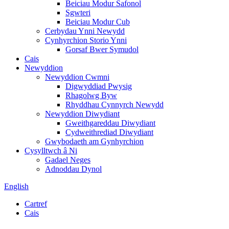
Beiciau Modur Safonol
Sgwteri
Beiciau Modur Cub
Cerbydau Ynni Newydd
Cynhyrchion Storio Ynni
Gorsaf Bwer Symudol
Cais
Newyddion
Newyddion Cwmni
Digwyddiad Pwysig
Rhagolwg Byw
Rhyddhau Cynnyrch Newydd
Newyddion Diwydiant
Gweithgareddau Diwydiant
Cydweithrediad Diwydiant
Gwybodaeth am Gynhyrchion
Cysylltwch â Ni
Gadael Neges
Adnoddau Dynol
English
Cartref
Cais