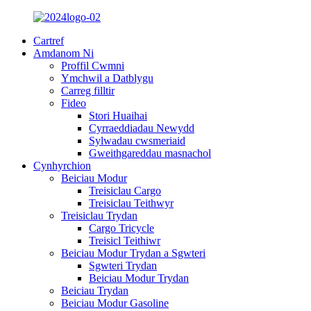
Cartref
Amdanom Ni
Proffil Cwmni
Ymchwil a Datblygu
Carreg filltir
Fideo
Stori Huaihai
Cyrraeddiadau Newydd
Sylwadau cwsmeriaid
Gweithgareddau masnachol
Cynhyrchion
Beiciau Modur
Treisiclau Cargo
Treisiclau Teithwyr
Treisiclau Trydan
Cargo Tricycle
Treisicl Teithiwr
Beiciau Modur Trydan a Sgwteri
Sgwteri Trydan
Beiciau Modur Trydan
Beiciau Trydan
Beiciau Modur Gasoline