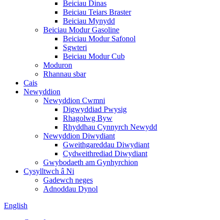
Beiciau Dinas
Beiciau Teiars Braster
Beiciau Mynydd
Beiciau Modur Gasoline
Beiciau Modur Safonol
Sgwteri
Beiciau Modur Cub
Moduron
Rhannau sbar
Cais
Newyddion
Newyddion Cwmni
Digwyddiad Pwysig
Rhagolwg Byw
Rhyddhau Cynnyrch Newydd
Newyddion Diwydiant
Gweithgareddau Diwydiant
Cydweithrediad Diwydiant
Gwybodaeth am Gynhyrchion
Cysylltwch â Ni
Gadewch neges
Adnoddau Dynol
English