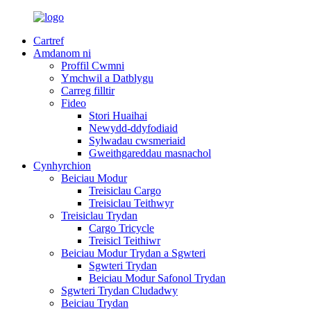
Cartref
Amdanom ni
Proffil Cwmni
Ymchwil a Datblygu
Carreg filltir
Fideo
Stori Huaihai
Newydd-ddyfodiaid
Sylwadau cwsmeriaid
Gweithgareddau masnachol
Cynhyrchion
Beiciau Modur
Treisiclau Cargo
Treisiclau Teithwyr
Treisiclau Trydan
Cargo Tricycle
Treisicl Teithiwr
Beiciau Modur Trydan a Sgwteri
Sgwteri Trydan
Beiciau Modur Safonol Trydan
Sgwteri Trydan Cludadwy
Beiciau Trydan