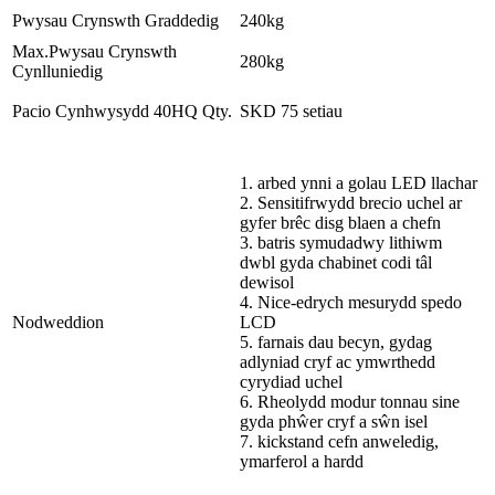
Pwysau Crynswth Graddedig
240kg
Max.Pwysau Crynswth
280kg
Cynlluniedig
Pacio Cynhwysydd 40HQ Qty.
SKD 75 setiau
1. arbed ynni a golau LED llachar
2. Sensitifrwydd brecio uchel ar
gyfer brêc disg blaen a chefn
3. batris symudadwy lithiwm
dwbl gyda chabinet codi tâl
dewisol
4. Nice-edrych mesurydd spedo
Nodweddion
LCD
5. farnais dau becyn, gydag
adlyniad cryf ac ymwrthedd
cyrydiad uchel
6. Rheolydd modur tonnau sine
gyda phŵer cryf a sŵn isel
7. kickstand cefn anweledig,
ymarferol a hardd