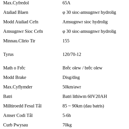
Max.Cyfredol
65A
Ataliad Blaen
φ 30 sioc-amsugnwr hydrolig
Modd Ataliad Cefn
Amsugnwr sioc hydrolig
Amsugnwr Sioc Cefn
φ 30 sioc-amsugnwr hydrolig
Minnau.Clirio Tir
155
Tyrus
120/70-12
Math o Frêc
Brêc olew / brêc olew
Modd Brake
Disg/disg
Max.Cyflymder
50km/awr
Batri
Batri lithiwm 60V20AH
Milltiroedd Fesul Tâl
85 ~ 90km (dau batris)
Amser Codi Tâl
5-6h
Curb Pwysau
70kg