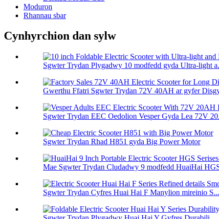
Moduron
Rhannau sbar
Cynhyrchion dan sylw
Sgwter Trydan Plygadwy 10 modfedd gyda Ultra-light a.
Gwerthu Ffatri Sgwter Trydan 72V 40AH ar gyfer Disgyll
Sgwter Trydan EEC Oedolion Vesper Gyda Lea 72V 20
Sgwter Trydan Rhad H851 gyda Big Power Motor
Mae Sgwter Trydan Cludadwy 9 modfedd HuaiHai HGS 
Sgwter Trydan Cyfres Huai Hai F Manylion mireinio S..
Sgwter Trydan Plygadwy Huai Hai Y Gyfres Durabili...