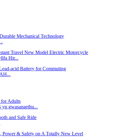
..
fa Hir...
AH...
yn gwasanaethu...
.