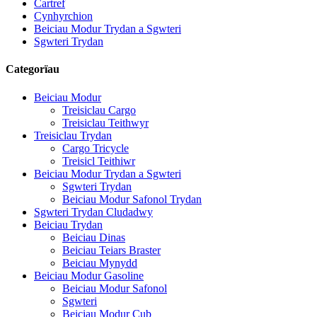
Cartref
Cynhyrchion
Beiciau Modur Trydan a Sgwteri
Sgwteri Trydan
Categorïau
Beiciau Modur
Treisiclau Cargo
Treisiclau Teithwyr
Treisiclau Trydan
Cargo Tricycle
Treisicl Teithiwr
Beiciau Modur Trydan a Sgwteri
Sgwteri Trydan
Beiciau Modur Safonol Trydan
Sgwteri Trydan Cludadwy
Beiciau Trydan
Beiciau Dinas
Beiciau Teiars Braster
Beiciau Mynydd
Beiciau Modur Gasoline
Beiciau Modur Safonol
Sgwteri
Beiciau Modur Cub