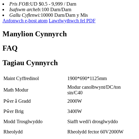
Pris FOB:
UD $0.5 - 9,999 / Darn
Isafswm archeb:
100 Darn/Darn
Gallu Cyflenwi:
10000 Darn/Darn y Mis
Anfonwch e-bost atom
Lawrlwythwch fel PDF
Manylion Cynnyrch
FAQ
Tagiau Cynnyrch
Maint Cyffredinol
1900*690*1125mm
Modur canolbwynt/DC/ton
Math Modur
sin/C40
Pŵer â Gradd
2000W
Pŵer Brig
3400W
Modd Trosglwyddo
Siafft wedi'i drosglwyddo
Rheolydd
Rheolydd fector 60V2000W