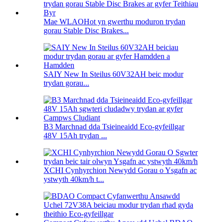
Mae WLAOHot yn gwerthu moduron trydan
gorau Stable Disc Brakes...
SAIY New In Steilus 60V32AH beic modur
trydan gorau...
B3 Marchnad dda Tsieineaidd Eco-gyfeillgar
48V 15Ah trydan ...
XCHI Cynhyrchion Newydd Gorau o Ysgafn ac
ystwyth 40km/h t...