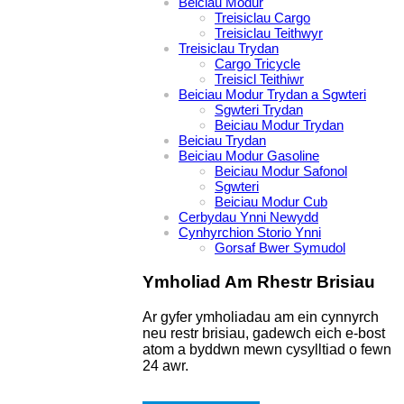
Beiciau Modur
Treisiclau Cargo
Treisiclau Teithwyr
Treisiclau Trydan
Cargo Tricycle
Treisicl Teithiwr
Beiciau Modur Trydan a Sgwteri
Sgwteri Trydan
Beiciau Modur Trydan
Beiciau Trydan
Beiciau Modur Gasoline
Beiciau Modur Safonol
Sgwteri
Beiciau Modur Cub
Cerbydau Ynni Newydd
Cynhyrchion Storio Ynni
Gorsaf Bwer Symudol
Ymholiad Am Rhestr Brisiau
Ar gyfer ymholiadau am ein cynnyrch
neu restr brisiau, gadewch eich e-bost
atom a byddwn mewn cysylltiad o fewn
24 awr.