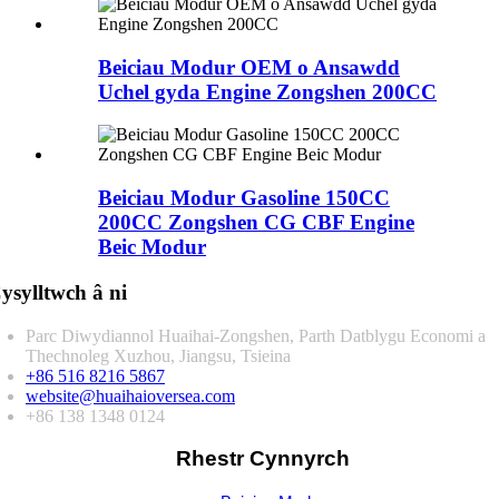
Beiciau Modur OEM o Ansawdd
Uchel gyda Engine Zongshen 200CC
Beiciau Modur Gasoline 150CC
200CC Zongshen CG CBF Engine
Beic Modur
ysylltwch â ni
Parc Diwydiannol Huaihai-Zongshen, Parth Datblygu Economi a
Thechnoleg Xuzhou, Jiangsu, Tsieina
+86 516 8216 5867
website@huaihaioversea.com
+86 138 1348 0124
Rhestr Cynnyrch