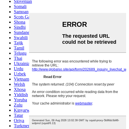
Slovenian
Somali
Samoan
Scots Gaelic
Shona
Sindhi
Sundanese
Swahili
Tajik
Tamil
Telugu
Thai
Ukrainian
Urdu
Uzbek
Vietnamese
Welsh
Xhosa
Yiddish
Yoruba
Zulu
Kinyarwanda
Tatar
Oriya
Turkmen