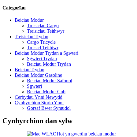
Categorïau
Beiciau Modur
Treisiclau Cargo
Treisiclau Teithwyr
Treisiclau Trydan
Cargo Tricycle
Treisicl Teithiwr
Beiciau Modur Trydan a Sgwteri
Sgwteri Trydan
Beiciau Modur Trydan
Beiciau Trydan
Beiciau Modur Gasoline
Beiciau Modur Safonol
Sgwteri
Beiciau Modur Cub
Cerbydau Ynni Newydd
Cynhyrchion Storio Ynni
Gorsaf Bwer Symudol
Cynhyrchion dan sylw