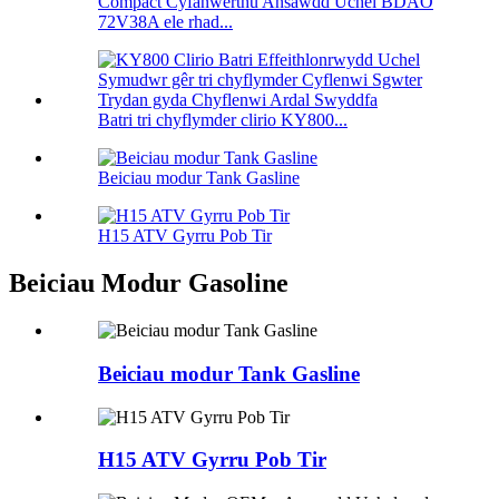
Compact Cyfanwerthu Ansawdd Uchel BDAO
72V38A ele rhad...
Batri tri chyflymder clirio KY800...
Beiciau modur Tank Gasline
H15 ATV Gyrru Pob Tir
Beiciau Modur Gasoline
Beiciau modur Tank Gasline
H15 ATV Gyrru Pob Tir