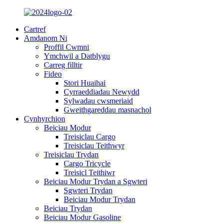
Cartref
Amdanom Ni
Proffil Cwmni
Ymchwil a Datblygu
Carreg filltir
Fideo
Stori Huaihai
Cyrraeddiadau Newydd
Sylwadau cwsmeriaid
Gweithgareddau masnachol
Cynhyrchion
Beiciau Modur
Treisiclau Cargo
Treisiclau Teithwyr
Treisiclau Trydan
Cargo Tricycle
Treisicl Teithiwr
Beiciau Modur Trydan a Sgwteri
Sgwteri Trydan
Beiciau Modur Trydan
Beiciau Trydan
Beiciau Modur Gasoline