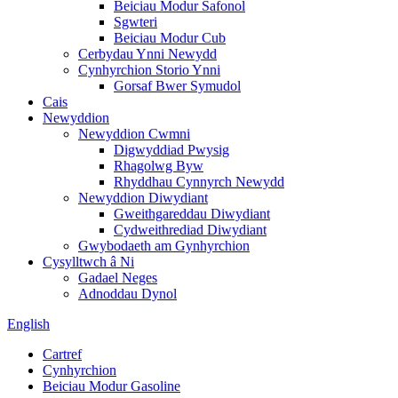
Beiciau Modur Safonol
Sgwteri
Beiciau Modur Cub
Cerbydau Ynni Newydd
Cynhyrchion Storio Ynni
Gorsaf Bwer Symudol
Cais
Newyddion
Newyddion Cwmni
Digwyddiad Pwysig
Rhagolwg Byw
Rhyddhau Cynnyrch Newydd
Newyddion Diwydiant
Gweithgareddau Diwydiant
Cydweithrediad Diwydiant
Gwybodaeth am Gynhyrchion
Cysylltwch â Ni
Gadael Neges
Adnoddau Dynol
English
Cartref
Cynhyrchion
Beiciau Modur Gasoline