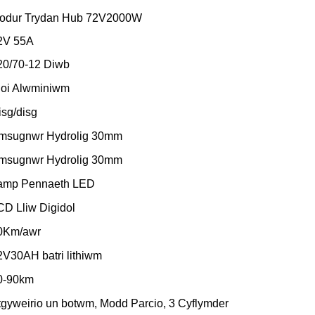
odur Trydan Hub 72V2000W
2V 55A
20/70-12 Diwb
loi Alwminiwm
isg/disg
msugnwr Hydrolig 30mm
msugnwr Hydrolig 30mm
amp Pennaeth LED
CD Lliw Digidol
0Km/awr
2V30AH batri lithiwm
0-90km
tgyweirio un botwm, Modd Parcio, 3 Cyflymder