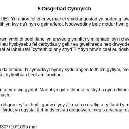
5 Disgrifiad Cynnyrch
YUE). Yn union fel ei enw, mae ei ymddangosiad yn nodedig iawn
th yn fwy na'r hyn o geir arferol. Nodweddir y beic modur hwn g
 ymhlith pobl ifanc, yn enwedig ymhlith y mileniaid, sy'n chwil
el eu hysbysebu fel cerbydau y gellir eu gweithredu heb drwydd
ael ei labelu fel "cyfreithiol ar y stryd"? Ydyn nhw'n cael eu d
 o daleithiau. I'r cymudwyr hynny sydd angen teithio'n gyflym, m
chyfreithiau lleol am fanylion.
r yr olwg gyntaf. Maent yn gyfreithlon ar y stryd a gyda dyfodi
mach.
digon cryf a chryf i gadw i fyny â'r math o draffig ar y ffordd y ma
o ffyrdd, yn ogystal â rhai dyfeisiau diogelwch, megis drychau rea
830*710*1095 mm