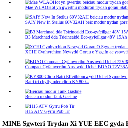
Mae WLAOHot yn gwerthu moduron trydan gorau Stable
SAIY New In Steilus 60V32AH beic modur trydan gorau
B3 Marchnad dda Tsieineaidd Eco-gyfeillgar 48V 15Ah t
XCHI Cynhyrchion Newydd Gorau o Ysgafn ac ystwyth 
Compact Cyfanwerthu Ansawdd Uchel BDAO 72V38A el
Batri tri chyflymder clirio KY800...
Beiciau modur Tank Gasline
H15 ATV Gyrru Pob Tir
MINE Sgwteri Trydan Xi YUE EEC gyda 