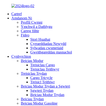
Cartref
Amdanom Ni
Proffil Cwmni
Ymchwil a Datblygu
Carreg filltir
Fideo
Stori Huaihai
Cyrraeddiadau Newydd
Sylwadau cwsmeriaid
Gweithgareddau masnachol
Cynhyrchion
Beiciau Modur
Treisiclau Cargo
Treisiclau Teithwyr
Treisiclau Trydan
Cargo Tricycle
Treisicl Teithiwr
Beiciau Modur Trydan a Sgwteri
Sgwteri Trydan
Beiciau Modur Trydan
Beiciau Trydan
Beiciau Modur Gasoline