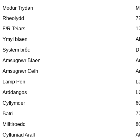
Modur Trydan
M
Rheolydd
7
F/R Teiars
1
Ymyl blaen
A
System brêc
D
Amsugnwr Blaen
A
Amsugnwr Cefn
A
Lamp Pen
L
Arddangos
L
Cyflymder
6
Batri
7
Milltiroedd
8
Cyfluniad Arall
A