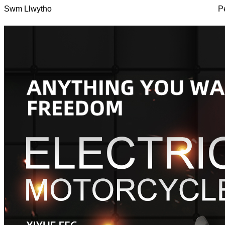
Swm Llwytho
P