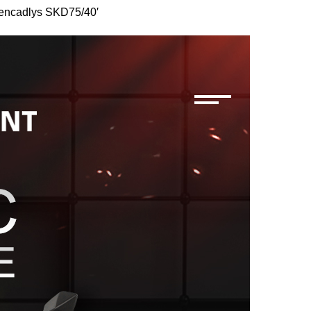
encadlys SKD75/40′