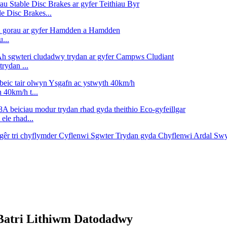
 Disc Brakes...
...
rydan ...
40km/h t...
e rhad...
Batri Lithiwm Datodadwy