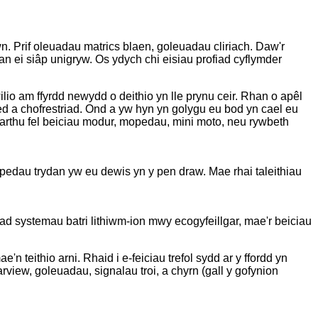
. Prif oleuadau matrics blaen, goleuadau cliriach. Daw'r
an ei siâp unigryw. Os ydych chi eisiau profiad cyflymder
io am ffyrdd newydd o deithio yn lle prynu ceir. Rhan o apêl
ed a chofrestriad. Ond a yw hyn yn golygu eu bod yn cael eu
osbarthu fel beiciau modur, mopedau, mini moto, neu rywbeth
opedau trydan yw eu dewis yn y pen draw. Mae rhai taleithiau
ad systemau batri lithiwm-ion mwy ecogyfeillgar, mae'r beiciau
e'n teithio arni. Rhaid i e-feiciau trefol sydd ar y ffordd yn
rview, goleuadau, signalau troi, a chyrn (gall y gofynion