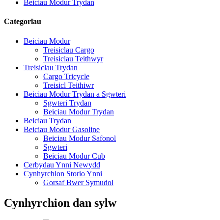
Beiciau Modur Trydan
Categorïau
Beiciau Modur
Treisiclau Cargo
Treisiclau Teithwyr
Treisiclau Trydan
Cargo Tricycle
Treisicl Teithiwr
Beiciau Modur Trydan a Sgwteri
Sgwteri Trydan
Beiciau Modur Trydan
Beiciau Trydan
Beiciau Modur Gasoline
Beiciau Modur Safonol
Sgwteri
Beiciau Modur Cub
Cerbydau Ynni Newydd
Cynhyrchion Storio Ynni
Gorsaf Bwer Symudol
Cynhyrchion dan sylw